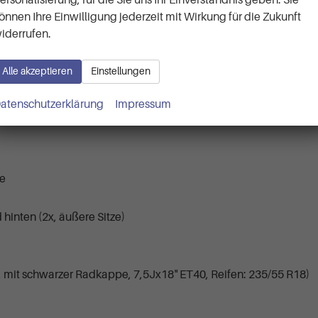
önnen Ihre Einwilligung jederzeit mit Wirkung für die Zukunft
iderrufen.
Alle akzeptieren
Einstellungen
atenschutzerklärung
Impressum
be
hinten (2x, äußere Sitze)
, mit schwarzer Radkappe, 7,5Jx18" ET40, Reifen: 235/55 R18)