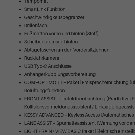
Tempomat
SmartLink Funktion
Geschwindigkeitsbegrenzer
Brillenfach
Fußmatten vorne und hinten (Stoff)
Scheibenbremsen hinten
Ablagetaschen an den Vordersitzlehnen
Rückfahrkamera
USB Typ-C Anschlüsse
Anhängerkupplungsvorbereitung
COMFORT MOBILE Paket [Freisprecheinrichtung (Blu
Belüftungsfunktion
FRONT ASSIST – Umfeldbeobachtung [Prädiktiver Fu
Kollisionsvermeidungsassistent / Linksabbiegeassist
KESSY ADVANCED – Keyless Access [Automatisches Öf
LANE ASSIST – Spurhalteassistent [Warnung vor dem
LIGHT / RAIN / VIEW BASIC Paket [Elektrisch einstel