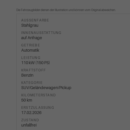
Die Fahrzeugbilder dienen der Illustration und können vom Original abweichen.
AUSSENFARBE
Stahlgrau
INNENAUSSTATTUNG
auf Anfrage
GETRIEBE
Automatik
LEISTUNG
110 kW (150 PS)
KRAFTSTOFF
Benzin
KATEGORIE
SUV/Geländewagen/Pickup
KILOMETERSTAND
50 km
ERSTZULASSUNG
17.02.2026
ZUSTAND
unfallfrei