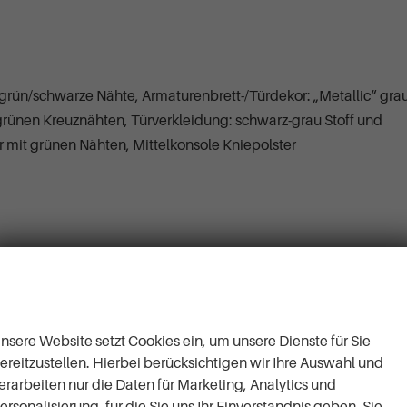
 grün/schwarze Nähte, Armaturenbrett-/Türdekor: „Metallic“ grau
grünen Kreuznähten, Türverkleidung: schwarz-grau Stoff und
 mit grünen Nähten, Mittelkonsole Kniepolster
Wir respektieren Ihre
 EBD, MSR, ASR, EDL, HBA, DSR, RBS, ESBS, MCB, TSA, XDS+)
Privatsphäre
nsere Website setzt Cookies ein, um unsere Dienste für Sie
ereitzustellen. Hierbei berücksichtigen wir Ihre Auswahl und
erarbeiten nur die Daten für Marketing, Analytics und
ersonalisierung, für die Sie uns Ihr Einverständnis geben. Sie