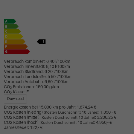
Verbrauch kombiniert:
6,40 l/100km
Verbrauch Innenstadt:
8,10 l/100km
Verbrauch Stadtrand:
6,20 l/100km
Verbrauch Landstraße:
5,50 l/100km
Verbrauch Autobahn:
6,60 l/100km
CO
-Emissionen:
150,00 g/km
2
CO
-Klasse:
E
2
Download
Energiekosten bei 15.000 km pro Jahr:
1.674,24 €
CO2 Kosten (niedrig)
:
1.350,- €
(Kosten Durchschnitt 10 Jahre)
CO2 Kosten (mittel)
:
3.206,25 €
(Kosten Durchschnitt 10 Jahre)
CO2 Kosten (hoch)
:
4.950,- €
(Kosten Durchschnitt 10 Jahre)
Jahressteuer:
122,- €