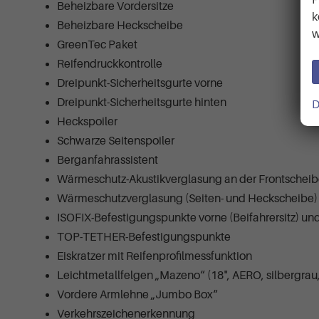
Beheizbare Vordersitze
k
Beheizbare Heckscheibe
w
GreenTec Paket
Reifendruckkontrolle
Dreipunkt-Sicherheitsgurte vorne
Dreipunkt-Sicherheitsgurte hinten
D
Heckspoiler
Schwarze Seitenspoiler
Berganfahrassistent
Wärmeschutz-Akustikverglasung an der Frontschei
Wärmeschutzverglasung (Seiten- und Heckscheibe)
ISOFIX-Befestigungspunkte vorne (Beifahrersitz) und 
TOP-TETHER-Befestigungspunkte
Eiskratzer mit Reifenprofilmessfunktion
Leichtmetallfelgen „Mazeno“ (18", AERO, silbergrau
Vordere Armlehne „Jumbo Box“
Verkehrszeichenerkennung