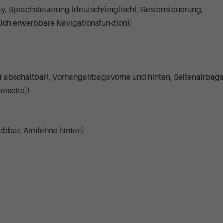
lay, Sprachsteuerung (deutsch/englisch), Gestensteuerung,
ch erwerbbare Navigationsfunktion))
er abschaltbar), Vorhangairbags vorne und hinten, Seitenairbags
erseite))
hiebbar, Armlehne hinten)