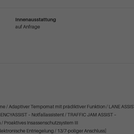
Innenausstattung
auf Anfrage
e / Adaptiver Tempomat mit prädiktiver Funktion / LANE ASSI
GENCYASSIST – Notfallassistent / TRAFFIC JAM ASSIST –
/ Proaktives Insassenschutzsystem III
ktronische Entriegelung / 13/7-poliger Anschluss]