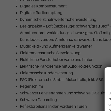
Digitales Kombiinstrument
Digitaler Radioempfang
Dynamische Scheinwerferhöhenverstellung
Designpaket – Loft (Sitzbezüge: schwarz/grau Stoff,
Armaturenbrettverkleidung: schwarz-grau Stoff mit 
Kunstleder, vordere Armlehne: schwarzes Kunstleder
Müdigkeits- und Aufmerksamkeitswarner
Elektromechanische Servolenkung
Elektrische Fensterheber vorne und hinten
Elektrische Parkbremse mit Auto-Hold-Funktion
Elektronische Kindersicherung
ESC (Elektronische Stabilitätskontrolle, inkl. ABS,
Regenschirm
U
Schwarzer Fensterrahmen und schwarze D-Säule
b
Schwarze Dachreling
v
Reflektorprisma in den vorderen Türen
P