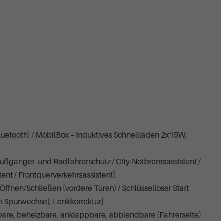
etooth) / MobilBox – induktives Schnellladen 2x15W,
ßgänger- und Radfahrerschutz / City-Notbremsassistent /
ent / Frontquerverkehrsassistent]
fnen/Schließen (vordere Türen) / Schlüsselloser Start
 Spurwechsel, Lenkkorrektur]
lbare, beheizbare, anklappbare, abblendbare (Fahrerseite)