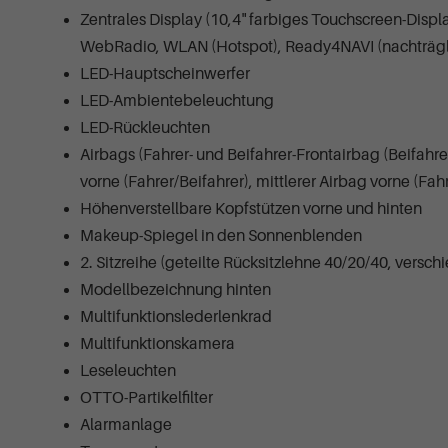
Zentrales Display (10,4" farbiges Touchscreen-Disp
WebRadio, WLAN (Hotspot), Ready4NAVI (nachträgli
LED-Hauptscheinwerfer
LED-Ambientebeleuchtung
LED-Rückleuchten
Airbags (Fahrer- und Beifahrer-Frontairbag (Beifahr
vorne (Fahrer/Beifahrer), mittlerer Airbag vorne (Fahr
Höhenverstellbare Kopfstützen vorne und hinten
Makeup-Spiegel in den Sonnenblenden
2. Sitzreihe (geteilte Rücksitzlehne 40/20/40, versc
Modellbezeichnung hinten
Multifunktionslederlenkrad
Multifunktionskamera
Leseleuchten
OTTO-Partikelfilter
Alarmanlage