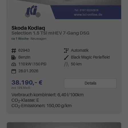
Skoda Kodiaq
Selection 1.5 TSI mHEV 7-Gang DSG
ca 1 Woche
Neuwagen
Fahrzeugnr.
62943
Getriebe
Automatik
Kraftstoff
Benzin
Außenfarbe
Black Magic Perleffekt
Leistung
110 kW (150 PS)
Kilometerstand
50 km
28.01.2026
38.190,– €
Details
incl. 19% MwSt.
Verbrauch kombiniert:
6,40 l/100km
CO
-Klasse:
E
2
CO
-Emissionen:
150,00 g/km
2