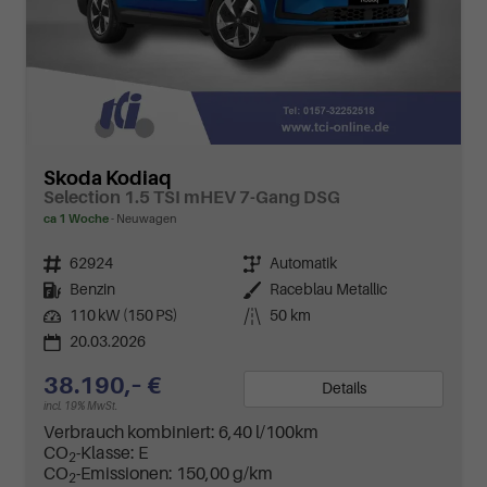
Skoda Kodiaq
Selection 1.5 TSI mHEV 7-Gang DSG
ca 1 Woche
Neuwagen
Fahrzeugnr.
62924
Getriebe
Automatik
Kraftstoff
Benzin
Außenfarbe
Raceblau Metallic
Leistung
110 kW (150 PS)
Kilometerstand
50 km
20.03.2026
38.190,– €
Details
incl. 19% MwSt.
Verbrauch kombiniert:
6,40 l/100km
CO
-Klasse:
E
2
CO
-Emissionen:
150,00 g/km
2