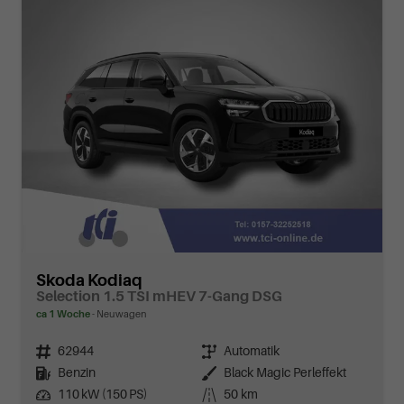
Skoda Kodiaq
Selection 1.5 TSI mHEV 7-Gang DSG
ca 1 Woche
Neuwagen
Fahrzeugnr.
62944
Getriebe
Automatik
Kraftstoff
Benzin
Außenfarbe
Black Magic Perleffekt
Leistung
110 kW (150 PS)
Kilometerstand
50 km