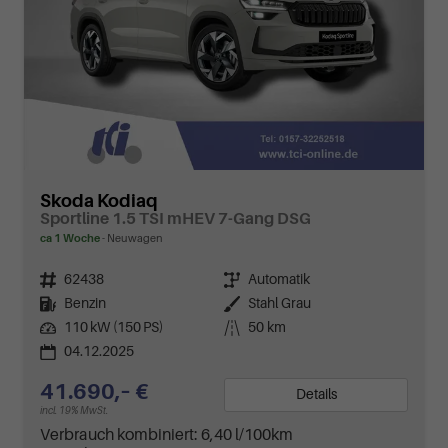
Skoda Kodiaq
Sportline 1.5 TSI mHEV 7-Gang DSG
ca 1 Woche
Neuwagen
Fahrzeugnr.
62438
Getriebe
Automatik
Kraftstoff
Benzin
Außenfarbe
Stahl Grau
Leistung
110 kW (150 PS)
Kilometerstand
50 km
04.12.2025
41.690,– €
Details
incl. 19% MwSt.
Verbrauch kombiniert:
6,40 l/100km