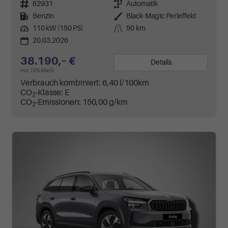
Fahrzeugnr.
62931
Getriebe
Automatik
Kraftstoff
Benzin
Außenfarbe
Black-Magic Perleffekt
Leistung
110 kW (150 PS)
Kilometerstand
50 km
20.03.2026
38.190,– €
Details
incl. 19% MwSt.
Verbrauch kombiniert:
6,40 l/100km
CO
-Klasse:
E
2
CO
-Emissionen:
150,00 g/km
2