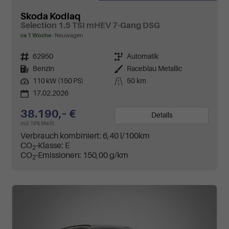
Skoda Kodiaq
Selection 1.5 TSI mHEV 7-Gang DSG
ca 1 Woche
Neuwagen
Fahrzeugnr.
62950
Getriebe
Automatik
Kraftstoff
Benzin
Außenfarbe
Raceblau Metallic
Leistung
110 kW (150 PS)
Kilometerstand
50 km
17.02.2026
38.190,– €
Details
incl. 19% MwSt.
Verbrauch kombiniert:
6,40 l/100km
CO
-Klasse:
E
2
CO
-Emissionen:
150,00 g/km
2