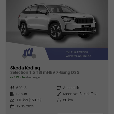
Skoda Kodiaq
Selection 1.5 TSI mHEV 7-Gang DSG
ca 1 Woche
Neuwagen
Fahrzeugnr.
62948
Getriebe
Automatik
Kraftstoff
Benzin
Außenfarbe
Moon-Weiß Perleffekt
Leistung
110 kW (150 PS)
Kilometerstand
50 km
12.12.2025