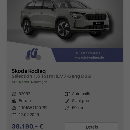
Skoda Kodiaq
Selection 1.5 TSI mHEV 7-Gang DSG
ca 1 Woche
Neuwagen
Fahrzeugnr.
62952
Getriebe
Automatik
Kraftstoff
Benzin
Außenfarbe
Stahlgrau
Leistung
110 kW (150 PS)
Kilometerstand
50 km
17.02.2026
38.190,– €
Details