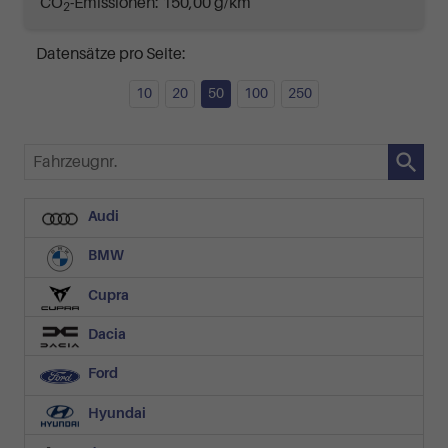
CO
-Emissionen:
150,00 g/km
2
Datensätze pro Seite:
10
20
50
100
250
Fahrzeugnr.
Audi
BMW
Cupra
Dacia
Ford
Hyundai