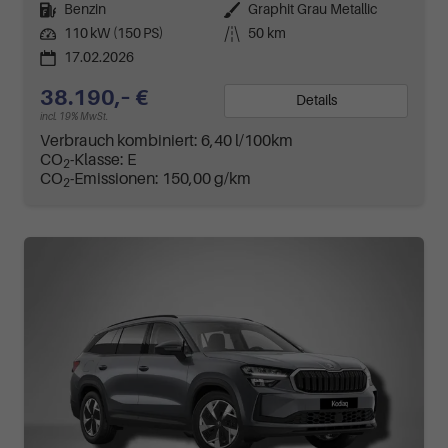
Kraftstoff
Benzin
Außenfarbe
Graphit Grau Metallic
Leistung
110 kW (150 PS)
Kilometerstand
50 km
17.02.2026
38.190,– €
Details
incl. 19% MwSt.
Verbrauch kombiniert:
6,40 l/100km
CO
-Klasse:
E
2
CO
-Emissionen:
150,00 g/km
2