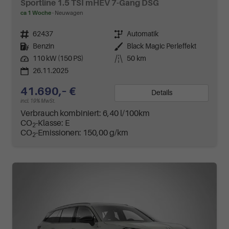
Sportline 1.5 TSI mHEV 7-Gang DSG
ca 1 Woche
Neuwagen
Fahrzeugnr.
62437
Getriebe
Automatik
Kraftstoff
Benzin
Außenfarbe
Black Magic Perleffekt
Leistung
110 kW (150 PS)
Kilometerstand
50 km
26.11.2025
41.690,– €
Details
incl. 19% MwSt.
Verbrauch kombiniert:
6,40 l/100km
CO
-Klasse:
E
2
CO
-Emissionen:
150,00 g/km
2