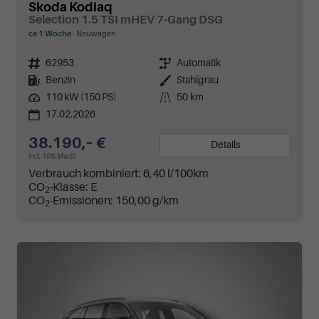
Skoda Kodiaq
Selection 1.5 TSI mHEV 7-Gang DSG
ca 1 Woche
Neuwagen
Fahrzeugnr.
62953
Getriebe
Automatik
Kraftstoff
Benzin
Außenfarbe
Stahlgrau
Leistung
110 kW (150 PS)
Kilometerstand
50 km
17.02.2026
38.190,– €
Details
incl. 19% MwSt.
Verbrauch kombiniert:
6,40 l/100km
CO
-Klasse:
E
2
CO
-Emissionen:
150,00 g/km
2