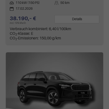
Leistung
110 kW (150 PS)
Kilometerstand
50 km
17.02.2026
38.190,– €
Details
incl. 19% MwSt.
Verbrauch kombiniert:
6,40 l/100km
CO
-Klasse:
E
2
CO
-Emissionen:
150,00 g/km
2