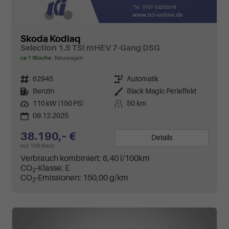
Skoda Kodiaq
Selection 1.5 TSI mHEV 7-Gang DSG
ca 1 Woche
Neuwagen
Fahrzeugnr.
62945
Getriebe
Automatik
Kraftstoff
Benzin
Außenfarbe
Black Magic Perleffekt
Leistung
110 kW (150 PS)
Kilometerstand
50 km
09.12.2025
38.190,– €
Details
incl. 19% MwSt.
Verbrauch kombiniert:
6,40 l/100km
CO
-Klasse:
E
2
CO
-Emissionen:
150,00 g/km
2