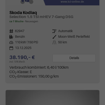
Skoda Kodiaq
Selection 1.5 TSI mHEV 7-Gang DSG
ca 1 Woche
Neuwagen
Fahrzeugnr.
62947
Getriebe
Automatik
Kraftstoff
Benzin
Außenfarbe
Moon-Weiß Perleffekt
Leistung
110 kW (150 PS)
Kilometerstand
50 km
13.12.2025
38.190,– €
Details
incl. 19% MwSt.
Verbrauch kombiniert:
6,40 l/100km
CO
-Klasse:
E
2
CO
-Emissionen:
150,00 g/km
2