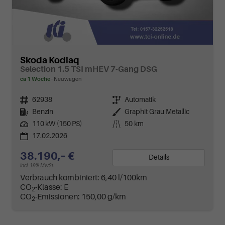
Skoda Kodiaq
Selection 1.5 TSI mHEV 7-Gang DSG
ca 1 Woche
Neuwagen
Fahrzeugnr.
62938
Getriebe
Automatik
Kraftstoff
Benzin
Außenfarbe
Graphit Grau Metallic
Leistung
110 kW (150 PS)
Kilometerstand
50 km
17.02.2026
38.190,– €
Details
incl. 19% MwSt.
Verbrauch kombiniert:
6,40 l/100km
CO
-Klasse:
E
2
CO
-Emissionen:
150,00 g/km
2