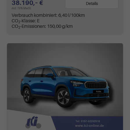
38.190,– €
Details
incl. 19% MwSt.
Verbrauch kombiniert:
6,40 l/100km
CO
-Klasse:
E
2
CO
-Emissionen:
150,00 g/km
2