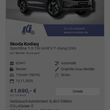
Skoda Kodiaq
Sportline 1.5 TSI mHEV 7-Gang DSG
ca 1 Woche
Neuwagen
Fahrzeugnr.
62441
Getriebe
Automatik
Kraftstoff
Benzin
Außenfarbe
Graphite-Grau Metallic
Leistung
110 kW (150 PS)
Kilometerstand
50 km
13.11.2025
41.690,– €
Details
incl. 19% MwSt.
Verbrauch kombiniert:
6,40 l/100km
CO
-Klasse:
E
2