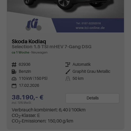
Skoda Kodiaq
Selection 1.5 TSI mHEV 7-Gang DSG
ca 1 Woche
Neuwagen
Fahrzeugnr.
62936
Getriebe
Automatik
Kraftstoff
Benzin
Außenfarbe
Graphit Grau Metallic
Leistung
110 kW (150 PS)
Kilometerstand
50 km
17.02.2026
38.190,– €
Details
incl. 19% MwSt.
Verbrauch kombiniert:
6,40 l/100km
CO
-Klasse:
E
2
CO
-Emissionen:
150,00 g/km
2