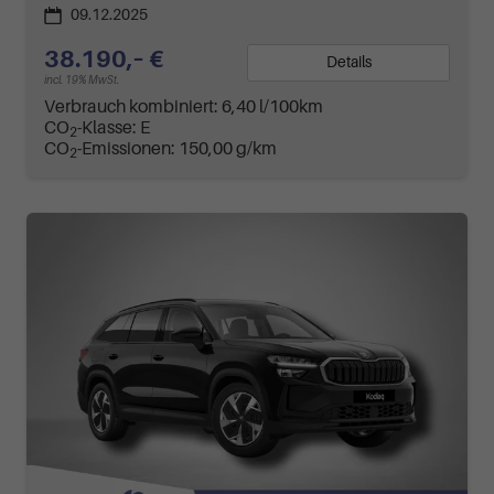
09.12.2025
38.190,– €
Details
incl. 19% MwSt.
Verbrauch kombiniert:
6,40 l/100km
CO
-Klasse:
E
2
CO
-Emissionen:
150,00 g/km
2