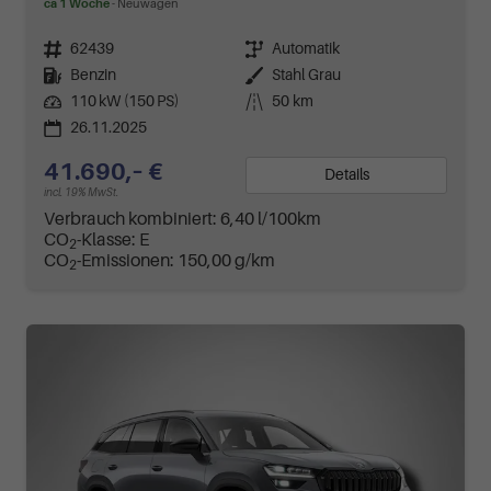
ca 1 Woche
Neuwagen
Fahrzeugnr.
62439
Getriebe
Automatik
Kraftstoff
Benzin
Außenfarbe
Stahl Grau
Leistung
110 kW (150 PS)
Kilometerstand
50 km
26.11.2025
41.690,– €
Details
incl. 19% MwSt.
Verbrauch kombiniert:
6,40 l/100km
CO
-Klasse:
E
2
CO
-Emissionen:
150,00 g/km
2