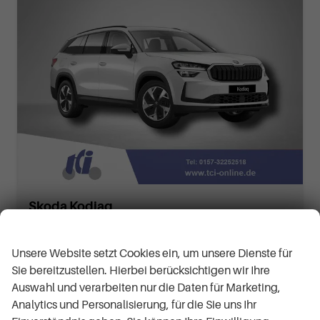
Skoda Kodiaq
Selection 1.5 TSI mHEV 7-Gang DSG
Wir respektieren Ihre Privatsphäre
ca 1 Woche
Neuwagen
Unsere Website setzt Cookies ein, um unsere Dienste für
Fahrzeugnr.
62946
Getriebe
Automatik
Sie bereitzustellen. Hierbei berücksichtigen wir Ihre
Kraftstoff
Benzin
Außenfarbe
Moon-Weiß Perleffekt
Auswahl und verarbeiten nur die Daten für Marketing,
Leistung
110 kW (150 PS)
Kilometerstand
50 km
Analytics und Personalisierung, für die Sie uns Ihr
12.12.2025