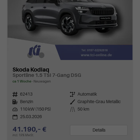
Skoda Kodiaq
Sportline 1.5 TSI 7-Gang DSG
ca 1 Woche
Neuwagen
Fahrzeugnr.
62413
Getriebe
Automatik
Kraftstoff
Benzin
Außenfarbe
Graphite-Grau Metallic
Leistung
110 kW (150 PS)
Kilometerstand
50 km
25.03.2026
41.190,– €
Details
incl. 19% MwSt.