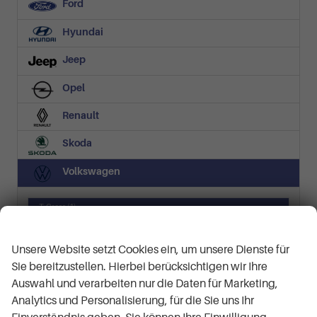
Ford
Hyundai
Jeep
Opel
Renault
Skoda
Volkswagen
T-Cross
(1)
Wir respektieren Ihre Privatsphäre
Life Plus 1.0 TSI 5-Gang
T-Roc
(6)
Unsere Website setzt Cookies ein, um unsere Dienste für
Black Edition/Silver Edition
Sie bereitzustellen. Hierbei berücksichtigen wir Ihre
LIFE
Auswahl und verarbeiten nur die Daten für Marketing,
R-Line
Analytics und Personalisierung, für die Sie uns Ihr
R-Line 1.5 TSI 7-Gang-DSG