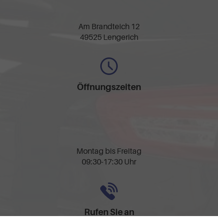
Am Brandteich 12
49525 Lengerich
Öffnungszeiten
Montag bis Freitag
09:30-17:30 Uhr
Rufen Sie an