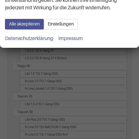
Einverständnis geben. Sie können Ihre Einwilligung
Style
jederzeit mit Wirkung für die Zukunft widerrufen.
T7 Multivan
(5)
Business LÜ 2.0 TSI 7-Gang-DSG
Alle akzeptieren
Einstellungen
KÜ 2.0 TDI 7-Gang-DSG
LÜ 2.0 TDI 7-Gang-DSG
Datenschutzerklärung
Impressum
T7 Transporter
(3)
LR 2.0 TDI 8-Gang AT
LR 2.0 TDI 8-Gang AT 4 Motion
Taigo
(4)
Life 1.0 TSI 7-Gang-DSG
R-Line 1.0 TSI 7-Gang-DSG
R-Line Limited 1.5 TSI 7-Gang-DSG
Tayron
(2)
Life 1.5 eTSI 7-Gang-DSG
Tiguan
(9)
Life Plus 2.0 TDI 7-Gang-DSG
R-Line 2.0 TSI 4MOTION 7-Gang-DSG
R-Line 2.0 TSI 7-Gang-DSG 4x4