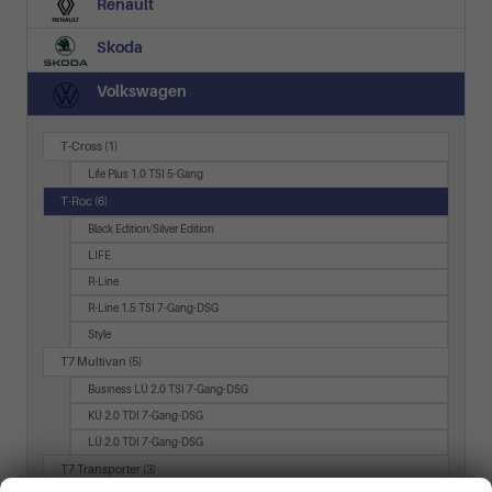
Renault
Skoda
Volkswagen
T-Cross
(1)
Life Plus 1.0 TSI 5-Gang
T-Roc
(6)
Black Edition/Silver Edition
LIFE
R-Line
R-Line 1.5 TSI 7-Gang-DSG
Style
T7 Multivan
(5)
Business LÜ 2.0 TSI 7-Gang-DSG
KÜ 2.0 TDI 7-Gang-DSG
LÜ 2.0 TDI 7-Gang-DSG
T7 Transporter
(3)