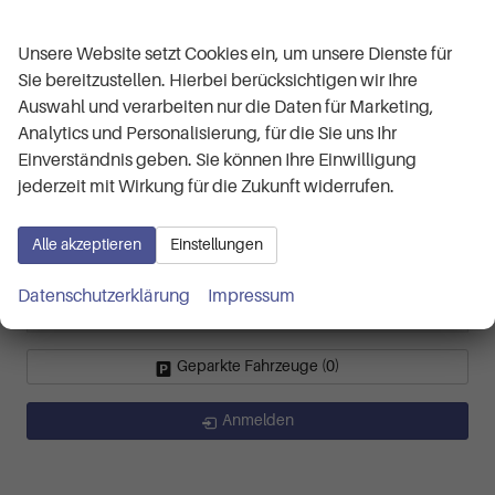
LR 2.0 TDI 8-Gang AT
Wir respektieren Ihre Privatsphäre
LR 2.0 TDI 8-Gang AT 4 Motion
Unsere Website setzt Cookies ein, um unsere Dienste für
Taigo
(4)
Sie bereitzustellen. Hierbei berücksichtigen wir Ihre
Life 1.0 TSI 7-Gang-DSG
Auswahl und verarbeiten nur die Daten für Marketing,
R-Line 1.0 TSI 7-Gang-DSG
Analytics und Personalisierung, für die Sie uns Ihr
R-Line Limited 1.5 TSI 7-Gang-DSG
Einverständnis geben. Sie können Ihre Einwilligung
Tayron
(2)
jederzeit mit Wirkung für die Zukunft widerrufen.
Life 1.5 eTSI 7-Gang-DSG
Tiguan
(9)
Alle akzeptieren
Einstellungen
Life Plus 2.0 TDI 7-Gang-DSG
R-Line 2.0 TSI 4MOTION 7-Gang-DSG
Datenschutzerklärung
Impressum
R-Line 2.0 TSI 7-Gang-DSG 4x4
Geparkte Fahrzeuge (
0
)
Anmelden