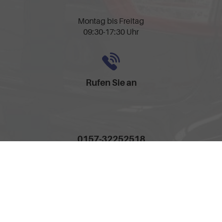
Montag bis Freitag
09:30-17:30 Uhr
Rufen Sie an
0157-32252518
Anmelden
Impressum
AGB
Widerrufsbelehrung
Datenschutz