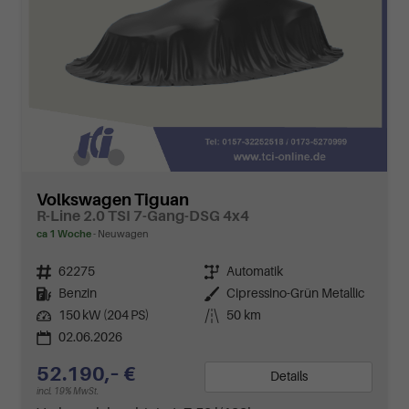
Volkswagen Tiguan
R-Line 2.0 TSI 7-Gang-DSG 4x4
ca 1 Woche
Neuwagen
Fahrzeugnr.
62275
Getriebe
Automatik
Kraftstoff
Benzin
Außenfarbe
Cipressino-Grün Metallic
Leistung
150 kW (204 PS)
Kilometerstand
50 km
02.06.2026
52.190,– €
Details
incl. 19% MwSt.