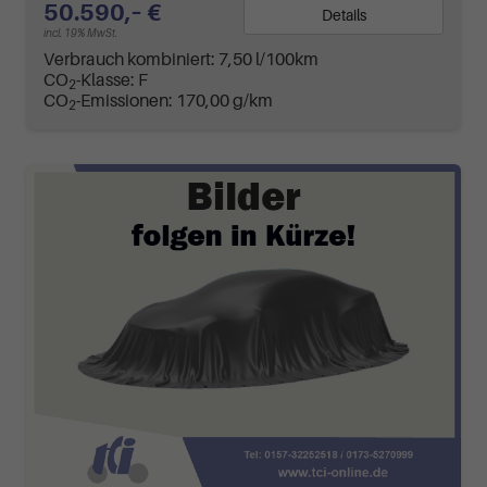
50.590,– €
Details
incl. 19% MwSt.
Verbrauch kombiniert:
7,50 l/100km
CO
-Klasse:
F
2
CO
-Emissionen:
170,00 g/km
2