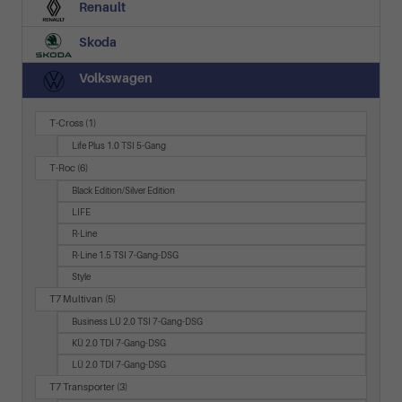
Renault
Skoda
Volkswagen
T-Cross
(1)
Life Plus 1.0 TSI 5-Gang
T-Roc
(6)
Black Edition/Silver Edition
LIFE
R-Line
R-Line 1.5 TSI 7-Gang-DSG
Style
T7 Multivan
(5)
Business LÜ 2.0 TSI 7-Gang-DSG
KÜ 2.0 TDI 7-Gang-DSG
LÜ 2.0 TDI 7-Gang-DSG
T7 Transporter
(3)