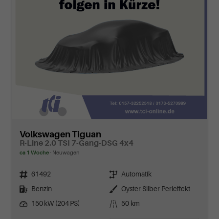
Volkswagen Tiguan
R-Line 2.0 TSI 7-Gang-DSG 4x4
ca 1 Woche
Neuwagen
Fahrzeugnr.
Getriebe
61492
Automatik
Kraftstoff
Außenfarbe
Benzin
Oyster Silber Perleffekt
Leistung
Kilometerstand
150 kW (204 PS)
50 km