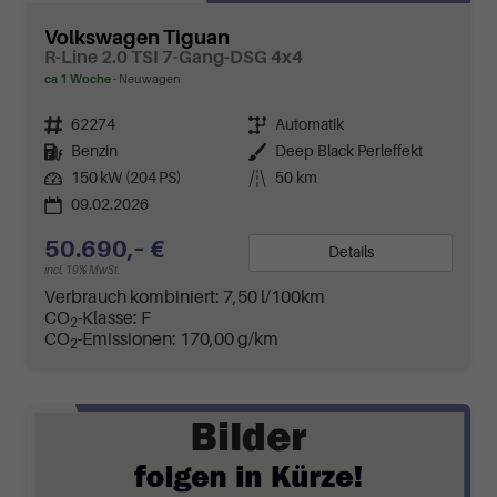
Volkswagen Tiguan
R-Line 2.0 TSI 7-Gang-DSG 4x4
ca 1 Woche
Neuwagen
Fahrzeugnr.
62274
Getriebe
Automatik
Kraftstoff
Benzin
Außenfarbe
Deep Black Perleffekt
Leistung
150 kW (204 PS)
Kilometerstand
50 km
09.02.2026
50.690,– €
Details
incl. 19% MwSt.
Verbrauch kombiniert:
7,50 l/100km
CO
-Klasse:
F
2
CO
-Emissionen:
170,00 g/km
2