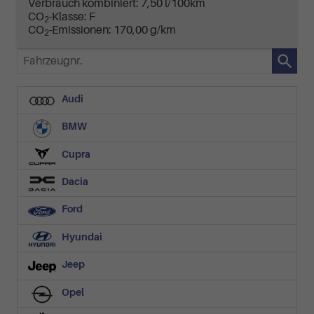
Verbrauch kombiniert:
7,50 l/100km
CO
-Klasse:
F
2
CO
-Emissionen:
170,00 g/km
2
Fahrzeugnr.
Audi
BMW
Cupra
Dacia
Ford
Hyundai
Jeep
Opel