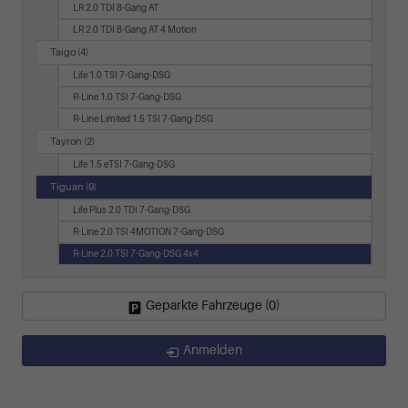
LR 2.0 TDI 8-Gang AT
LR 2.0 TDI 8-Gang AT 4 Motion
Taigo
(4)
Life 1.0 TSI 7-Gang-DSG
R-Line 1.0 TSI 7-Gang-DSG
R-Line Limited 1.5 TSI 7-Gang-DSG
Tayron
(2)
Life 1.5 eTSI 7-Gang-DSG
Tiguan
(9)
Life Plus 2.0 TDI 7-Gang-DSG
R-Line 2.0 TSI 4MOTION 7-Gang-DSG
R-Line 2.0 TSI 7-Gang-DSG 4x4
Geparkte Fahrzeuge (
0
)
Anmelden