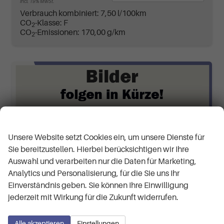
incl. 19% MwSt.
Verbrauch kombiniert:
7,50 l/100km
CO
-Klasse:
F
2
CO
-Emissionen:
170,00 g/km
2
Wir respektieren Ihre Privatsphäre
Unsere Website setzt Cookies ein, um unsere Dienste für
Sie bereitzustellen. Hierbei berücksichtigen wir Ihre
Auswahl und verarbeiten nur die Daten für Marketing,
Analytics und Personalisierung, für die Sie uns Ihr
Einverständnis geben. Sie können Ihre Einwilligung
jederzeit mit Wirkung für die Zukunft widerrufen.
Alle akzeptieren
Einstellungen