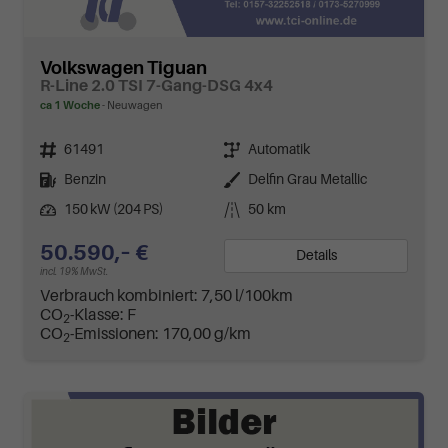
Volkswagen Tiguan
R-Line 2.0 TSI 7-Gang-DSG 4x4
ca 1 Woche
Neuwagen
Fahrzeugnr.
Getriebe
61491
Automatik
Kraftstoff
Außenfarbe
Benzin
Delfin Grau Metallic
Leistung
Kilometerstand
150 kW (204 PS)
50 km
50.590,– €
Details
incl. 19% MwSt.
Verbrauch kombiniert:
7,50 l/100km
CO
-Klasse:
F
2
CO
-Emissionen:
170,00 g/km
2