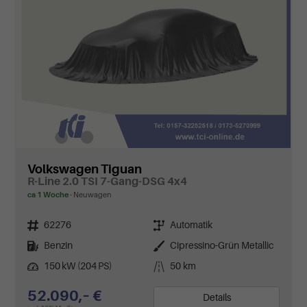
Volkswagen Tiguan
R-Line 2.0 TSI 7-Gang-DSG 4x4
ca 1 Woche
Neuwagen
Fahrzeugnr.
Getriebe
62276
Automatik
Kraftstoff
Außenfarbe
Benzin
Cipressino-Grün Metallic
Leistung
Kilometerstand
150 kW (204 PS)
50 km
52.090,– €
Details