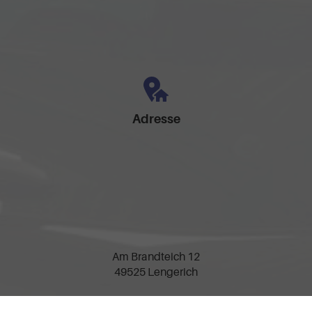
Adresse
Am Brandteich 12
49525 Lengerich