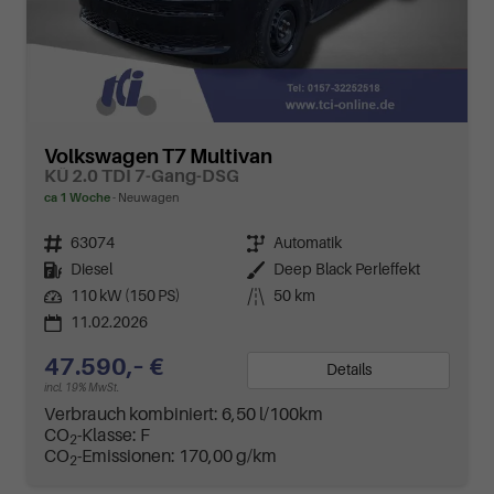
Volkswagen T7 Multivan
KÜ 2.0 TDI 7-Gang-DSG
ca 1 Woche
Neuwagen
Fahrzeugnr.
63074
Getriebe
Automatik
Kraftstoff
Diesel
Außenfarbe
Deep Black Perleffekt
Leistung
110 kW (150 PS)
Kilometerstand
50 km
11.02.2026
47.590,– €
Details
incl. 19% MwSt.
Verbrauch kombiniert:
6,50 l/100km
CO
-Klasse:
F
2
CO
-Emissionen:
170,00 g/km
2