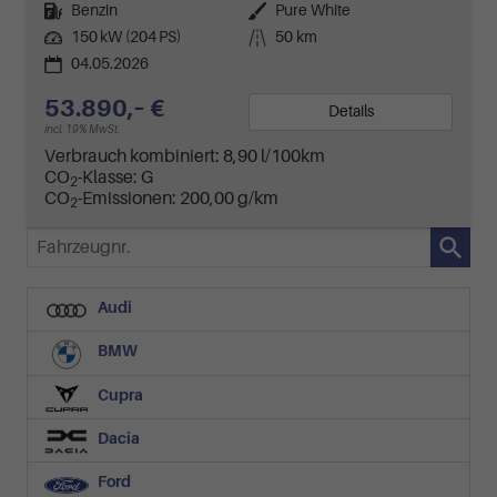
Kraftstoff
Benzin
Außenfarbe
Pure White
Leistung
150 kW (204 PS)
Kilometerstand
50 km
04.05.2026
53.890,– €
Details
incl. 19% MwSt.
Verbrauch kombiniert:
8,90 l/100km
CO
-Klasse:
G
2
CO
-Emissionen:
200,00 g/km
2
Fahrzeugnr.
Audi
BMW
Cupra
Dacia
Ford