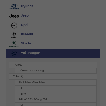
Hyundai
Jeep
Opel
Renault
Skoda
Volkswagen
T-Cross
(1)
Life Plus 1.0 TSI 5-Gang
T-Roc
(6)
Black Edition/Silver Edition
LIFE
R-Line
R-Line 1.5 TSI 7-Gang-DSG
Style