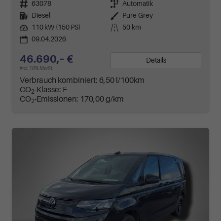
Fahrzeugnr.
63078
Getriebe
Automatik
Kraftstoff
Diesel
Außenfarbe
Pure Grey
Leistung
110 kW (150 PS)
Kilometerstand
50 km
09.04.2026
46.690,– €
Details
incl. 19% MwSt.
Verbrauch kombiniert:
6,50 l/100km
CO
-Klasse:
F
2
CO
-Emissionen:
170,00 g/km
2