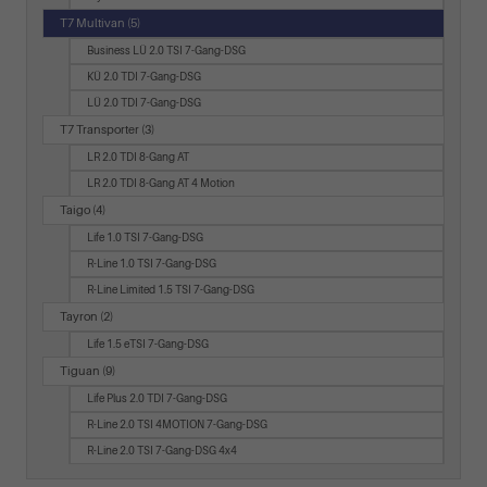
T7 Multivan
(5)
Business LÜ 2.0 TSI 7-Gang-DSG
KÜ 2.0 TDI 7-Gang-DSG
LÜ 2.0 TDI 7-Gang-DSG
T7 Transporter
(3)
LR 2.0 TDI 8-Gang AT
LR 2.0 TDI 8-Gang AT 4 Motion
Taigo
(4)
Life 1.0 TSI 7-Gang-DSG
R-Line 1.0 TSI 7-Gang-DSG
R-Line Limited 1.5 TSI 7-Gang-DSG
Tayron
(2)
Life 1.5 eTSI 7-Gang-DSG
Tiguan
(9)
Life Plus 2.0 TDI 7-Gang-DSG
R-Line 2.0 TSI 4MOTION 7-Gang-DSG
R-Line 2.0 TSI 7-Gang-DSG 4x4