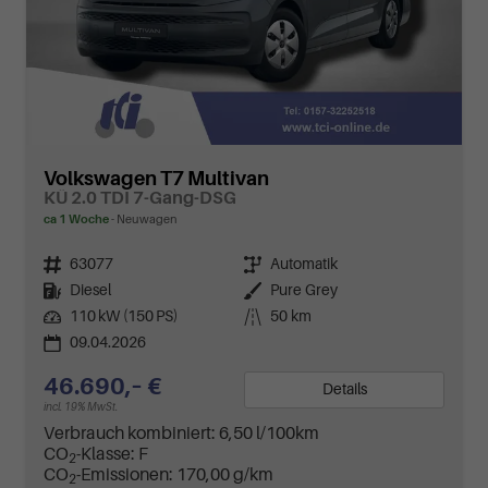
Volkswagen T7 Multivan
KÜ 2.0 TDI 7-Gang-DSG
ca 1 Woche
Neuwagen
Fahrzeugnr.
63077
Getriebe
Automatik
Kraftstoff
Diesel
Außenfarbe
Pure Grey
Leistung
110 kW (150 PS)
Kilometerstand
50 km
09.04.2026
46.690,– €
Details
incl. 19% MwSt.
Verbrauch kombiniert:
6,50 l/100km
CO
-Klasse:
F
2
CO
-Emissionen:
170,00 g/km
2