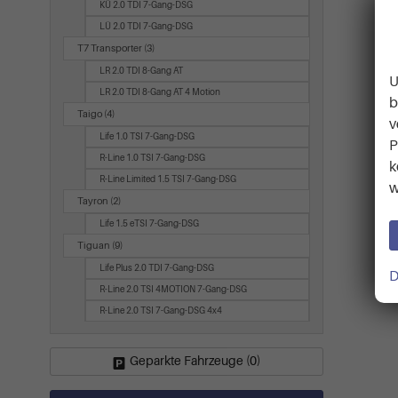
KÜ 2.0 TDI 7-Gang-DSG
LÜ 2.0 TDI 7-Gang-DSG
T7 Transporter
(3)
LR 2.0 TDI 8-Gang AT
U
LR 2.0 TDI 8-Gang AT 4 Motion
b
Taigo
(4)
v
Life 1.0 TSI 7-Gang-DSG
P
R-Line 1.0 TSI 7-Gang-DSG
k
R-Line Limited 1.5 TSI 7-Gang-DSG
w
Tayron
(2)
Life 1.5 eTSI 7-Gang-DSG
Tiguan
(9)
Life Plus 2.0 TDI 7-Gang-DSG
D
R-Line 2.0 TSI 4MOTION 7-Gang-DSG
R-Line 2.0 TSI 7-Gang-DSG 4x4
Geparkte Fahrzeuge (
0
)