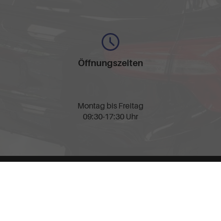
Öffnungszeiten
Montag bis Freitag
09:30-17:30 Uhr
nschutz
Cookie-Einstellungen
llen spezifischen CO
-Emissionen und gegebenenfalls zum Stromverbrauch neuer PKW können 
2
' entnommen werden, der an allen Verkaufsstellen und bei der 'Deutschen Automobil Treu