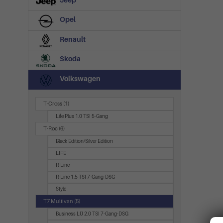
Jeep
Opel
Renault
Skoda
Volkswagen
T-Cross
(1)
Life Plus 1.0 TSI 5-Gang
T-Roc
(6)
Black Edition/Silver Edition
LIFE
R-Line
R-Line 1.5 TSI 7-Gang-DSG
Style
T7 Multivan
(5)
Business LÜ 2.0 TSI 7-Gang-DSG