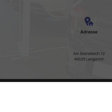
Adresse
Am Brandteich 12
49525 Lengerich
Anmelden
Impressum
AGB
Widerrufsbelehrung
Date
Weitere Informationen zum offiziellen Kraftstoffverbrauch und zu den offizie
spezifischen CO
-Emissionen und den offiziellen Stromverbrauch neuer PKW
2