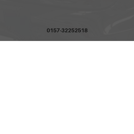
0157-32252518
Anmelden
Impressum
AGB
Widerrufsbelehrung
Datenschutz
Cookie-Einstellungen
Weitere Informationen zum offiziellen Kraftstoffverbrauch und
zu den offiziellen spezifischen CO
-Emissionen und
2
gegebenenfalls zum Stromverbrauch neuer PKW können
dem 'Leitfaden über den offiziellen Kraftstoffverbrauch, die
offiziellen spezifischen CO
-Emissionen und den offiziellen
2
Stromverbrauch neuer PKW' entnommen werden, der an
allen Verkaufsstellen und bei der 'Deutschen Automobil
Treuhand GmbH' unentgeltlich erhältlich ist unter
www.dat.de.