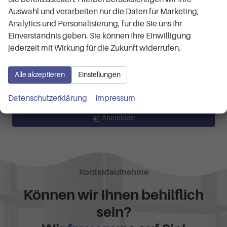
RS 2.0 TSI 7-Gang-DSG
Auswahl und verarbeiten nur die Daten für Marketing,
Selection 1.5 TSI mHEV 7-Gang-DSG
Analytics und Personalisierung, für die Sie uns Ihr
Superb Combi
(2)
Einverständnis geben. Sie können Ihre Einwilligung
Selection 1.5 TSI iV 6-Gang-DSG
jederzeit mit Wirkung für die Zukunft widerrufen.
Volkswagen
Alle akzeptieren
Einstellungen
Geparkte Fahrzeuge (
0
)
Datenschutzerklärung
Impressum
Anmelden
Kontaktaufnahme
Können wir Ihnen behilflich
sein?