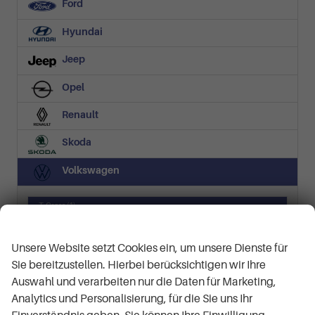
Ford
Hyundai
Jeep
Opel
Renault
Skoda
Volkswagen
T-Cross
(1)
Wir respektieren Ihre Privatsphäre
Life Plus 1.0 TSI 5-Gang
T-Roc
(6)
Unsere Website setzt Cookies ein, um unsere Dienste für
Black Edition/Silver Edition
Sie bereitzustellen. Hierbei berücksichtigen wir Ihre
LIFE
Auswahl und verarbeiten nur die Daten für Marketing,
R-Line
Analytics und Personalisierung, für die Sie uns Ihr
R-Line 1.5 TSI 7-Gang-DSG