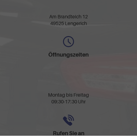
Am Brandteich 12
49525 Lengerich
Öffnungszeiten
Montag bis Freitag
09:30-17:30 Uhr
Rufen Sie an