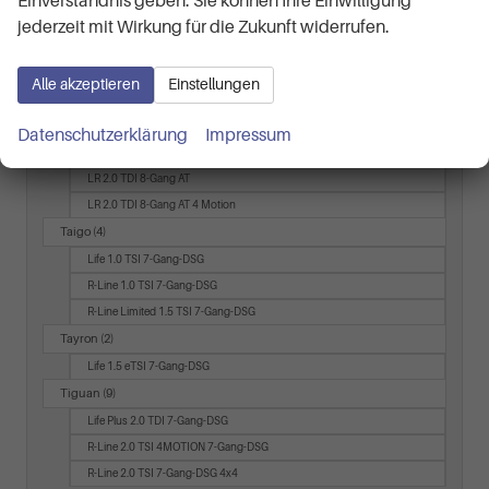
Einverständnis geben. Sie können Ihre Einwilligung
Style
jederzeit mit Wirkung für die Zukunft widerrufen.
T7 Multivan
(5)
Business LÜ 2.0 TSI 7-Gang-DSG
Alle akzeptieren
Einstellungen
KÜ 2.0 TDI 7-Gang-DSG
LÜ 2.0 TDI 7-Gang-DSG
Datenschutzerklärung
Impressum
T7 Transporter
(3)
LR 2.0 TDI 8-Gang AT
LR 2.0 TDI 8-Gang AT 4 Motion
Taigo
(4)
Life 1.0 TSI 7-Gang-DSG
R-Line 1.0 TSI 7-Gang-DSG
R-Line Limited 1.5 TSI 7-Gang-DSG
Tayron
(2)
Life 1.5 eTSI 7-Gang-DSG
Tiguan
(9)
Life Plus 2.0 TDI 7-Gang-DSG
R-Line 2.0 TSI 4MOTION 7-Gang-DSG
R-Line 2.0 TSI 7-Gang-DSG 4x4