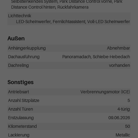
Selbstlenkendes System, Park Distance Control vorne, Park
Distance Control hinten, Rückfahrkamera
Lichttechnik
LED-Scheinwerfer, Fernlichtassistent, Voll-LED Scheinwerfer
Außen
Anhängerkupplung
Abnehmbar
Dachausführung
Panoramadach, Schiebe-Hebedach
Dachreling
vorhanden
Sonstiges
Antriebsart
Verbrennungsmotor (ICE)
Anzahl Sitzplätze
5
Anzahl Türen
4-türig
Erstzulassung
09.06.2026
Kilometerstand
50
Lackierung
Metallic