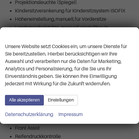
Projektionsleuchte (Spiegel)
Kindersitzverankerung für Kindersitzsystem ISOFIX
Höheneinstellung,manuell,für Vordersitze
Lendenwirbelstütze, manuell einstellbar in
Wir respektieren Ihre Privatsphäre
Vordersitzlehnen
Dachreling, schwarz
Unsere Website setzt Cookies ein, um unsere Dienste für
Frontscheibe, Wärmeschutzglas
Sie bereitzustellen. Hierbei berücksichtigen wir Ihre
Sicherheitsinnenspiegel automatisch abblendbar
Auswahl und verarbeiten nur die Daten für Marketing,
Analytics und Personalisierung, für die Sie uns Ihr
Fensterheber mit Komfortschaltung und
Einverständnis geben. Sie können Ihre Einwilligung
Abschaltsicherung, elektrisch
jederzeit mit Wirkung für die Zukunft widerrufen.
Airbag FS und BFS, mit BFS-Deaktivierung
Seitenairbag vorn, mit Kopfairbag
Alle akzeptieren
Einstellungen
Zierleisten schwarz
Mittelarmlehne vorn
Datenschutzerklärung
Impressum
Spurhalteassistent
Front Assist
Reifendruckkontrolle