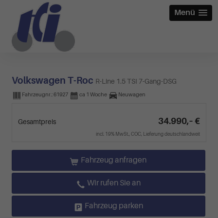
Menü
Volkswagen T-Roc
R-Line 1.5 TSI 7-Gang-DSG
Fahrzeugnr.:
61927
ca 1 Woche
Neuwagen
34.990,– €
Gesamtpreis
incl. 19% MwSt., COC, Lieferung deutschlandweit
Fahrzeug anfragen
Wir rufen Sie an
Fahrzeug parken