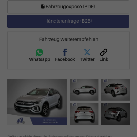
Fahrzeugexposé (PDF)
Händleranfrage (B2B)
Fahrzeug weiterempfehlen
Whatsapp
Facebook
Twitter
Link
+7
Die Fahrzeugbilder dienen der Illustration und können vom Original abweichen.