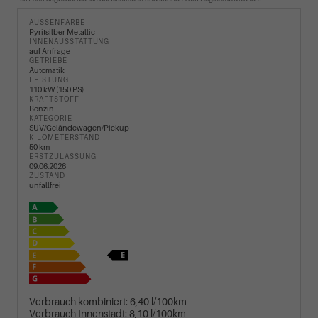
AUSSENFARBE
Pyritsilber Metallic
INNENAUSSTATTUNG
auf Anfrage
GETRIEBE
Automatik
LEISTUNG
110 kW (150 PS)
KRAFTSTOFF
Benzin
KATEGORIE
SUV/Geländewagen/Pickup
KILOMETERSTAND
50 km
ERSTZULASSUNG
09.06.2026
ZUSTAND
unfallfrei
Verbrauch kombiniert:
6,40 l/100km
Verbrauch Innenstadt:
8,10 l/100km