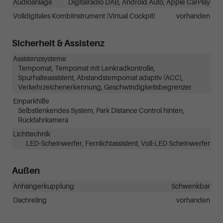
Audioanlage
Digitalradio DAB, Android Auto, Apple CarPlay
Volldigitales Kombiinstrument (Virtual Cockpit)
vorhanden
Sicherheit & Assistenz
Assistenzsysteme
Tempomat, Tempomat mit Lenkradkontrolle,
Spurhalteassistent, Abstandstempomat adaptiv (ACC),
Verkehrzeichenerkennung, Geschwindigkeitsbegrenzer
Einparkhilfe
Selbstlenkendes System, Park Distance Control hinten,
Rückfahrkamera
Lichttechnik
LED-Scheinwerfer, Fernlichtassistent, Voll-LED Scheinwerfer
Außen
Anhängerkupplung
Schwenkbar
Dachreling
vorhanden