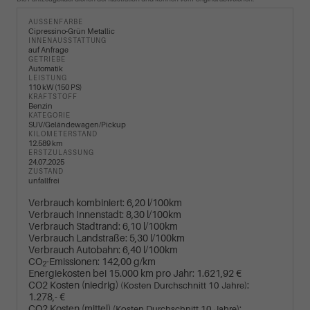
AUSSENFARBE
Cipressino-Grün Metallic
INNENAUSSTATTUNG
auf Anfrage
GETRIEBE
Automatik
LEISTUNG
110 kW (150 PS)
KRAFTSTOFF
Benzin
KATEGORIE
SUV/Geländewagen/Pickup
KILOMETERSTAND
12.589 km
ERSTZULASSUNG
24.07.2025
ZUSTAND
unfallfrei
Verbrauch kombiniert:
6,20 l/100km
Verbrauch Innenstadt:
8,30 l/100km
Verbrauch Stadtrand:
6,10 l/100km
Verbrauch Landstraße:
5,30 l/100km
Verbrauch Autobahn:
6,40 l/100km
CO
-Emissionen:
142,00 g/km
2
Energiekosten bei 15.000 km pro Jahr:
1.621,92 €
CO2 Kosten (niedrig)
:
(Kosten Durchschnitt 10 Jahre)
1.278,- €
CO2 Kosten (mittel)
:
(Kosten Durchschnitt 10 Jahre)