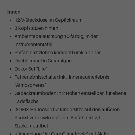
Innen
12-V-Steckdose im Gepäckraum
3 Kopfstützen hinten
Ambientebeleuchtung 10-farbig, in der
Instrumententafel
Beifahrersitzlehne komplett umklappbar
Dachhimmel in Ceramique
Dekor-Set "Life"
Fahrerlebnisschalter inkl. Innenraumerlebnis
"Atmospheres"
Gepäckraumboden in 2 Höhen einstellbar, für ebene
Ladefläche
ISOFIX-Halteösen für Kindersitze auf den äußeren
Rücksitzen sowie auf dem Beifahrersitz, i-
Sizekompatibel
Klimaanlage "Air Care Climatronic" mit Aktiv-