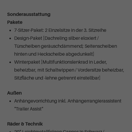
Sonderausstattung
Pakete
7-Sitzer-Paket: 2 Einzelsitze in der 3. Sitzreihe
Design-Paket [Dachreling silber eloxiert /
Türscheiben geräuschdämmend; Seitenscheiben
hinten und Heckscheibe abgedunkelt]
Winterpaket [Multifunktionslenkrad in Leder,
beheizbar, mit Schaltwippen / Vordersitze beheizbar,
Sitzfläche und -lehne getrennt einstellbar]
Außen
Anhängevorrichtung inkl. Anhängerrangierassistent
"Trailer Assist"
Räder & Technik
20"-Leichtmetallfelgen Cannes in Schwarz /