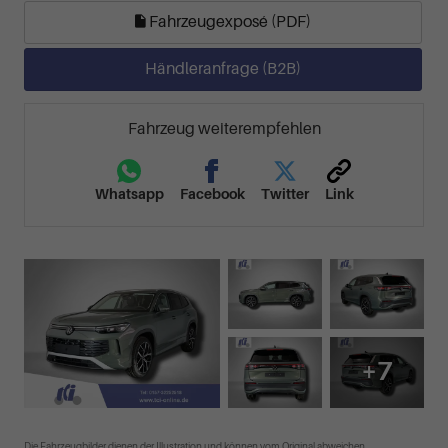
Fahrzeugexposé (PDF)
Händleranfrage (B2B)
Fahrzeug weiterempfehlen
Whatsapp
Facebook
Twitter
Link
+7
Die Fahrzeugbilder dienen der Illustration und können vom Original abweichen.