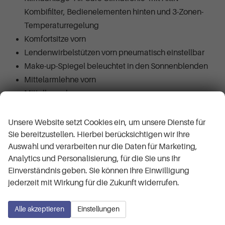
Kombifilter, Bedienelementen hinten und 3-Zonen-
Temperaturregelung
Komfortsitze vorn
Lendenwirbelstützen vorn pneumatisch einstellbar
Make-up-Spiegel beleuchtet in den Sonnenblenden
Mittelarmlehne vorn
Mittelkonsole
Wir respektieren Ihre Privatsphäre
Multifunktionslenkrad in Leder, mit Schaltwippen
Nichtraucherausführung - Ablagefach und 12-V-
Unsere Website setzt Cookies ein, um unsere Dienste für
Steckdose vorn
Sie bereitzustellen. Hierbei berücksichtigen wir Ihre
Auswahl und verarbeiten nur die Daten für Marketing,
Rücksitzbank asymmetrisch teilbar; längs verschieb-
Analytics und Personalisierung, für die Sie uns Ihr
und klappbar; mit Durchlademöglichkeit und
Einverständnis geben. Sie können Ihre Einwilligung
Mittelarmlehne
jederzeit mit Wirkung für die Zukunft widerrufen.
Sicherheitsoptimierte Kopfstützen vorn
Sitzmittelbahnen der Vordersitze und der äußeren
Alle akzeptieren
Einstellungen
Rücksitzplätze in Stoff "Life"