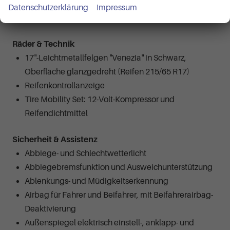
Verbandtasche, Warndreieck und Warnweste
Datenschutzerklärung
Impressum
Vordersitze mit Höheneinstellung
Räder & Technik
17"-Leichtmetallfelgen "Venezia" in Schwarz,
Oberfläche glanzgedreht (Reifen 215/65 R17)
Reifenkontrollanzeige
Tire Mobility Set: 12-Volt-Kompressor und
Reifendichtmittel
Sicherheit & Assistenz
Abbiege- und Schlechtwetterlicht
Abbiegebremsfunktion und Ausweichunterstützung
Ablenkungs- und Müdigkeitserkennung
Airbag für Fahrer und Beifahrer, mit Beifahrerairbag-
Deaktivierung
Außenspiegel elektrisch einstell-, anklapp- und