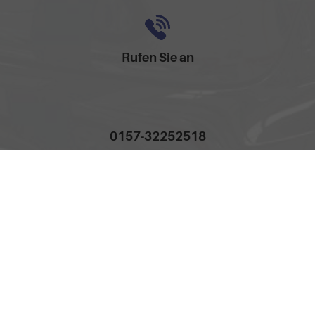
Rufen Sie an
0157-32252518
Anmelden
Impressum
AGB
Widerrufsbelehrung
Datenschutz
Cookie-Einstellungen
Weitere Informationen zum offiziellen Kraftstoffverbrauch und
zu den offiziellen spezifischen CO
-Emissionen und
2
gegebenenfalls zum Stromverbrauch neuer PKW können