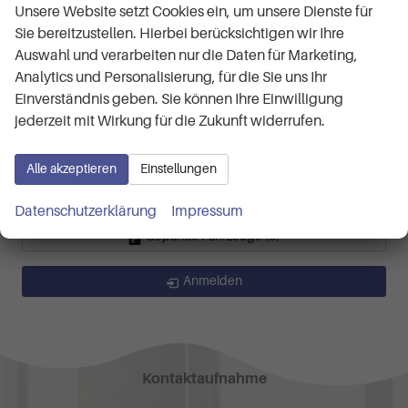
Life 1.0 TSI 7-Gang-DSG
Unsere Website setzt Cookies ein, um unsere Dienste für
R-Line 1.0 TSI 7-Gang-DSG
Sie bereitzustellen. Hierbei berücksichtigen wir Ihre
R-Line Limited 1.5 TSI 7-Gang-DSG
Auswahl und verarbeiten nur die Daten für Marketing,
Tayron
(2)
Analytics und Personalisierung, für die Sie uns Ihr
Life 1.5 eTSI 7-Gang-DSG
Einverständnis geben. Sie können Ihre Einwilligung
Tiguan
(9)
jederzeit mit Wirkung für die Zukunft widerrufen.
Life Plus 2.0 TDI 7-Gang-DSG
R-Line 2.0 TSI 4MOTION 7-Gang-DSG
Alle akzeptieren
Einstellungen
R-Line 2.0 TSI 7-Gang-DSG 4x4
Datenschutzerklärung
Impressum
Geparkte Fahrzeuge (
0
)
Anmelden
Kontaktaufnahme