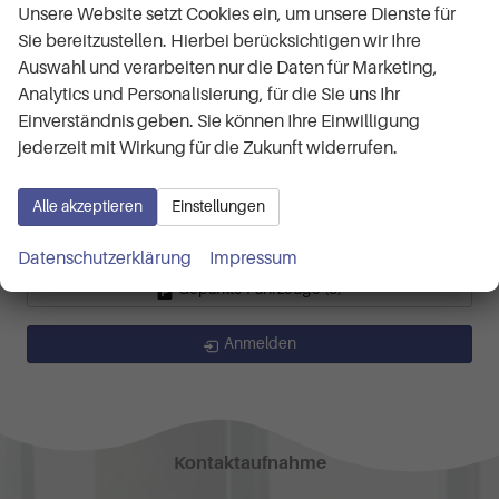
Life 1.0 TSI 7-Gang-DSG
Unsere Website setzt Cookies ein, um unsere Dienste für
R-Line 1.0 TSI 7-Gang-DSG
Sie bereitzustellen. Hierbei berücksichtigen wir Ihre
R-Line Limited 1.5 TSI 7-Gang-DSG
Auswahl und verarbeiten nur die Daten für Marketing,
Tayron
(2)
Analytics und Personalisierung, für die Sie uns Ihr
Life 1.5 eTSI 7-Gang-DSG
Einverständnis geben. Sie können Ihre Einwilligung
Tiguan
(9)
jederzeit mit Wirkung für die Zukunft widerrufen.
Life Plus 2.0 TDI 7-Gang-DSG
R-Line 2.0 TSI 4MOTION 7-Gang-DSG
Alle akzeptieren
Einstellungen
R-Line 2.0 TSI 7-Gang-DSG 4x4
Datenschutzerklärung
Impressum
Geparkte Fahrzeuge (
0
)
Anmelden
Kontaktaufnahme