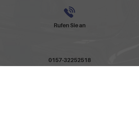
Rufen Sie an
0157-32252518
Anmelden
Impressum
AGB
Widerrufsbelehrung
Datenschutz
Cookie-Einstellungen
Weitere Informationen zum offiziellen Kraftstoffverbrauch und
zu den offiziellen spezifischen CO
-Emissionen und
2
gegebenenfalls zum Stromverbrauch neuer PKW können