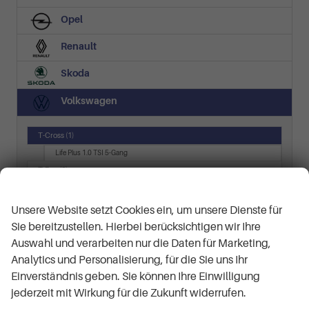
Opel
Renault
Skoda
Volkswagen
T-Cross
(1)
Life Plus 1.0 TSI 5-Gang
T-Roc
(6)
Wir respektieren Ihre Privatsphäre
Black Edition/Silver Edition
LIFE
Unsere Website setzt Cookies ein, um unsere Dienste für
R-Line
Sie bereitzustellen. Hierbei berücksichtigen wir Ihre
R-Line 1.5 TSI 7-Gang-DSG
Auswahl und verarbeiten nur die Daten für Marketing,
Style
Analytics und Personalisierung, für die Sie uns Ihr
T7 Multivan
(5)
Einverständnis geben. Sie können Ihre Einwilligung
Business LÜ 2.0 TSI 7-Gang-DSG
jederzeit mit Wirkung für die Zukunft widerrufen.
KÜ 2.0 TDI 7-Gang-DSG