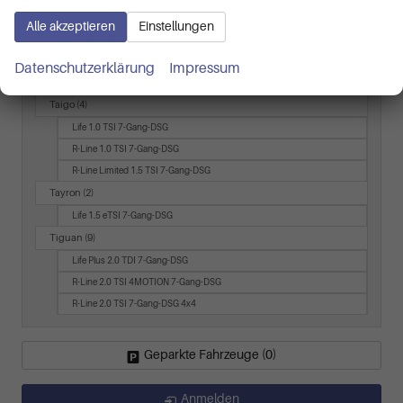
LÜ 2.0 TDI 7-Gang-DSG
Alle akzeptieren
Einstellungen
T7 Transporter
(3)
LR 2.0 TDI 8-Gang AT
Datenschutzerklärung
Impressum
LR 2.0 TDI 8-Gang AT 4 Motion
Taigo
(4)
Life 1.0 TSI 7-Gang-DSG
R-Line 1.0 TSI 7-Gang-DSG
R-Line Limited 1.5 TSI 7-Gang-DSG
Tayron
(2)
Life 1.5 eTSI 7-Gang-DSG
Tiguan
(9)
Life Plus 2.0 TDI 7-Gang-DSG
R-Line 2.0 TSI 4MOTION 7-Gang-DSG
R-Line 2.0 TSI 7-Gang-DSG 4x4
Geparkte Fahrzeuge (
0
)
Anmelden