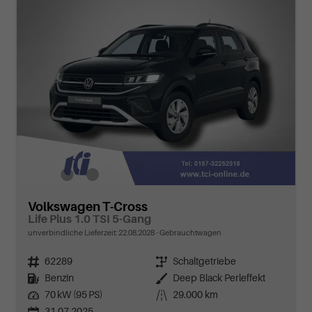
Volkswagen T-Cross
Life Plus 1.0 TSI 5-Gang
unverbindliche Lieferzeit:
22.08.2028
Gebrauchtwagen
Fahrzeugnr.
62289
Getriebe
Schaltgetriebe
Kraftstoff
Benzin
Außenfarbe
Deep Black Perleffekt
Leistung
70 kW (95 PS)
Kilometerstand
29.000 km
31.07.2025