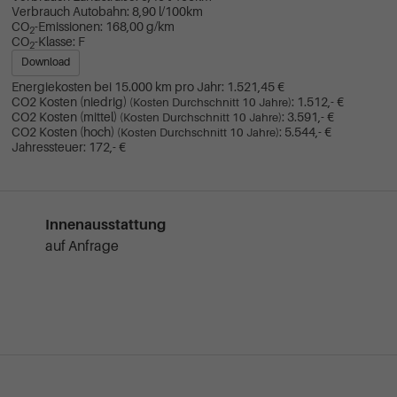
Verbrauch Autobahn:
8,90 l/100km
CO
-Emissionen:
168,00 g/km
2
CO
-Klasse:
F
2
Download
Energiekosten bei 15.000 km pro Jahr:
1.521,45 €
CO2 Kosten (niedrig)
:
1.512,- €
(Kosten Durchschnitt 10 Jahre)
CO2 Kosten (mittel)
:
3.591,- €
(Kosten Durchschnitt 10 Jahre)
CO2 Kosten (hoch)
:
5.544,- €
(Kosten Durchschnitt 10 Jahre)
Jahressteuer:
172,- €
Innenausstattung
auf Anfrage