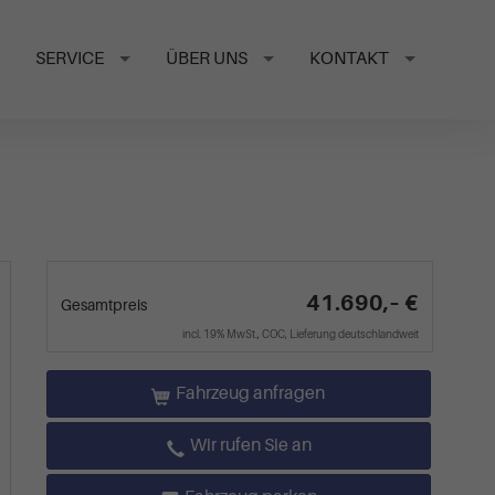
SERVICE
ÜBER UNS
KONTAKT
41.690,– €
Gesamtpreis
incl. 19% MwSt., COC, Lieferung deutschlandweit
Fahrzeug anfragen
Wir rufen Sie an