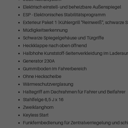
Elektrisch einstell- und beheizbare Außenspiegel
ESP - Elektronisches Stabilitätsprogramm
Exterieur Paket 1 (Kühlergrill "Reinweiß", schwarze
Müdigkeitserkennung
Schwarze Spiegelgehäuse und Türgriffe
Heckklappe nach oben öffnend
Halbhohe Kunststoff-Seitenverkleidung im Ladera
Generator 230A
Gummiboden im Fahrerbereich
Ohne Heckscheibe
Wärmeschutzverglasung
Haltegriff am Dachrahmen für Fahrer und Beifahrer
Stahlfelge 6,5 J x 16
Zweiklanghorn
Keyless Start
Funkfernbedienung für Zentralverriegelung und schl