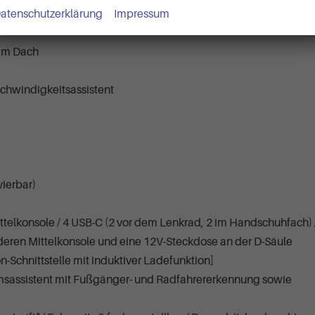
atenschutzerklärung
Impressum
 im Dach
chwindigkeitsassistent
vierbar)
ttelkonsole / 4 USB-C (2 vor dem Lenkrad, 2 im Handschuhfach) 
deren Mittelkonsole und eine 12V-Steckdose an der D-Säule
-Schnittstelle mit induktiver Ladefunktion]
remsassistent mit Fußgänger- und Radfahrererkennung sowie