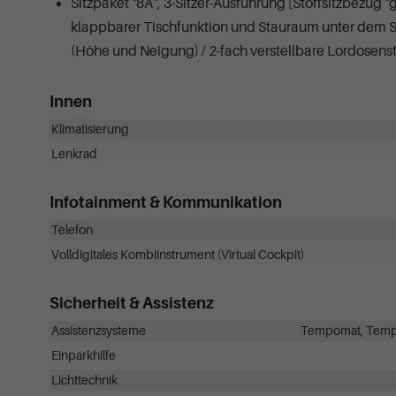
Sitzpaket "8A", 3-Sitzer-Ausführung [Stoffsitzbezug "g
klappbarer Tischfunktion und Stauraum unter dem Sit
(Höhe und Neigung) / 2-fach verstellbare Lordosenstü
Innen
Klimatisierung
Lenkrad
Infotainment & Kommunikation
Telefon
Volldigitales Kombiinstrument (Virtual Cockpit)
Sicherheit & Assistenz
Assistenzsysteme
Tempomat, Tempom
Einparkhilfe
Lichttechnik