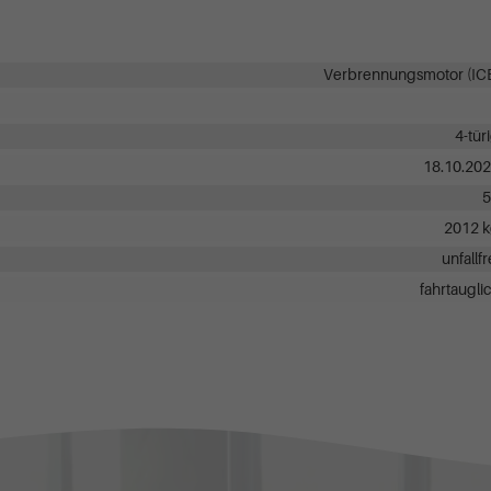
Verbrennungsmotor (IC
4-tür
18.10.20
5
2012 
unfallfr
fahrtaugli