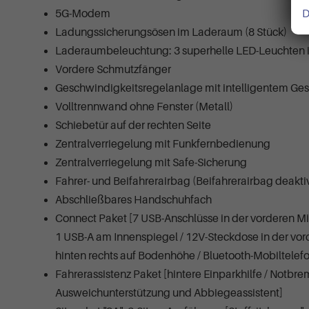
5G-Modem
D
Ladungssicherungsösen im Laderaum (8 Stück)
Laderaumbeleuchtung: 3 superhelle LED-Leuchten
Vordere Schmutzfänger
Geschwindigkeitsregelanlage mit intelligentem Ges
Volltrennwand ohne Fenster (Metall)
Schiebetür auf der rechten Seite
Zentralverriegelung mit Funkfernbedienung
Zentralverriegelung mit Safe-Sicherung
Fahrer- und Beifahrerairbag (Beifahrerairbag deakti
Abschließbares Handschuhfach
Connect Paket [7 USB-Anschlüsse in der vorderen Mi
1 USB-A am Innenspiegel / 12V-Steckdose in der vor
hinten rechts auf Bodenhöhe / Bluetooth-Mobiltelefon
Fahrerassistenz Paket [hintere Einparkhilfe / Notb
Ausweichunterstützung und Abbiegeassistent]