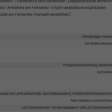
estreift" / Fahrersitz 6-fach verstellbar / Doppelsitzbank rechts m
z / Armlehne am Fahrersitz / 4-fach verstellbare Kopfstützen
tze am Fahrersitz (manuell verstellbar)]
Klimaanlage manue
mit Multifunktion
Freisprecheinrichtung, Bluetoo
vorhand
at mit Lenkradkontrolle, Spurhalteassistent, Verkehrzeichenerkennu
Park Distance Control hint
LED-Scheinwerfer, Fernlichtassistent, Voll-LED Scheinwerf