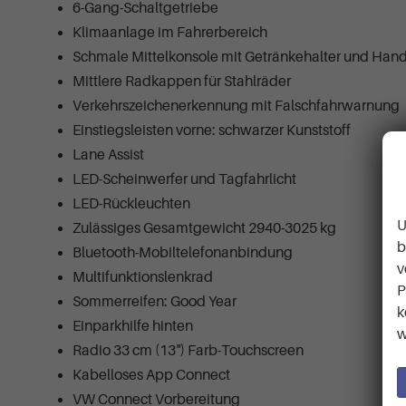
6-Gang-Schaltgetriebe
Klimaanlage im Fahrerbereich
Schmale Mittelkonsole mit Getränkehalter und Han
Mittlere Radkappen für Stahlräder
Verkehrszeichenerkennung mit Falschfahrwarnung
Einstiegsleisten vorne: schwarzer Kunststoff
Lane Assist
LED-Scheinwerfer und Tagfahrlicht
LED-Rückleuchten
U
Zulässiges Gesamtgewicht 2940-3025 kg
b
Bluetooth-Mobiltelefonanbindung
v
Multifunktionslenkrad
P
Sommerreifen: Good Year
k
Einparkhilfe hinten
w
Radio 33 cm (13") Farb-Touchscreen
Kabelloses App Connect
VW Connect Vorbereitung