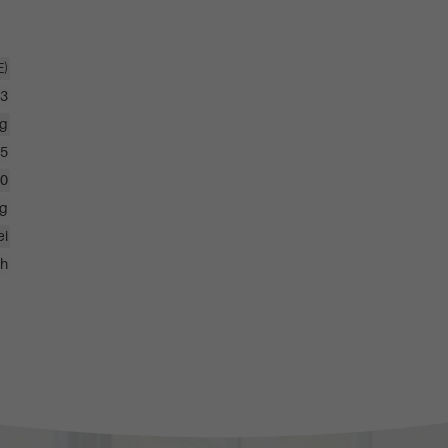
E)
3
ig
25
0
kg
ei
ch