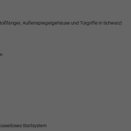
 Stoßfänger, Außenspiegelgehäuse und Türgriffe in Schwarz)
um
üsselloses Startsystem