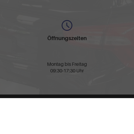
Öffnungszeiten
Montag bis Freitag
09:30-17:30 Uhr
nschutz
Cookie-Einstellungen
llen spezifischen CO
-Emissionen und gegebenenfalls zum Stromverbrauch neuer PKW können 
2
' entnommen werden, der an allen Verkaufsstellen und bei der 'Deutschen Automobil Treu