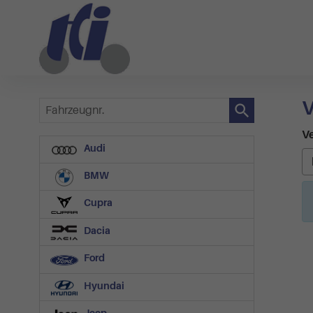
V
Fahrzeugnr.
Ve
Audi
BMW
Cupra
Dacia
Ford
Hyundai