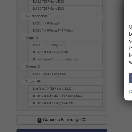
KÜ 2.0 TDI 7-Gang-DSG
LÜ 2.0 TDI 7-Gang-DSG
T7 Transporter
(3)
LR 2.0 TDI 8-Gang AT
U
LR 2.0 TDI 8-Gang AT 4 Motion
b
Taigo
(4)
v
Life 1.0 TSI 7-Gang-DSG
P
R-Line 1.0 TSI 7-Gang-DSG
k
R-Line Limited 1.5 TSI 7-Gang-DSG
w
Tayron
(2)
Life 1.5 eTSI 7-Gang-DSG
Tiguan
(9)
Life Plus 2.0 TDI 7-Gang-DSG
D
R-Line 2.0 TSI 4MOTION 7-Gang-DSG
R-Line 2.0 TSI 7-Gang-DSG 4x4
Geparkte Fahrzeuge (
0
)