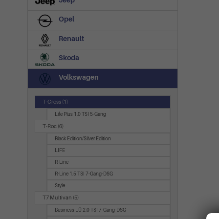
Jeep
Opel
Renault
Skoda
Volkswagen
T-Cross
(1)
Life Plus 1.0 TSI 5-Gang
T-Roc
(6)
Black Edition/Silver Edition
LIFE
R-Line
R-Line 1.5 TSI 7-Gang-DSG
Style
T7 Multivan
(5)
Business LÜ 2.0 TSI 7-Gang-DSG