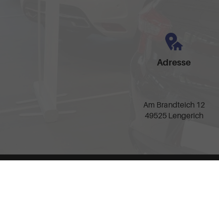
Adresse
Am Brandteich 12
49525 Lengerich
Anmelden
Impressum
AGB
Widerrufsbelehrung
Date
Weitere Informationen zum offiziellen Kraftstoffverbrauch und zu den offizie
spezifischen CO
-Emissionen und den offiziellen Stromverbrauch neuer PKW
2