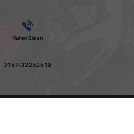
Rufen Sie an
0157-32252518
dem 'Leitfaden über den offiziellen Kraftstoffverbrauch, die offiziellen
hand GmbH' unentgeltlich erhältlich ist unter www.dat.de.